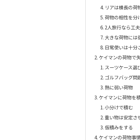
リアは横長の荷
荷物の相性を分
2人旅行なら工
大きな荷物には
日常使いは十分
ケイマンの荷物で
スーツケース選
ゴルフバッグ問
熱に弱い荷物
ケイマンに荷物を
小分けで積む
重い物は安定さ
仮積みをする
ケイマンの荷物事