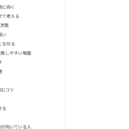
物に向く
けて考える
夫次第
弱い
こなせる
失敗しやすい場面
び
題
積むコツ
せる
情が向いている人