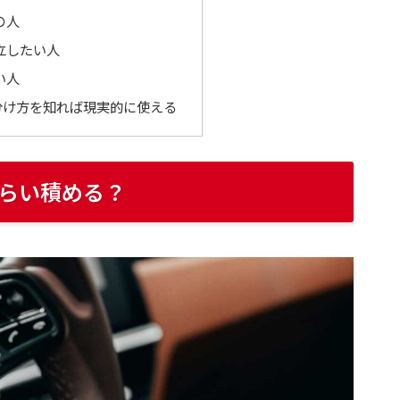
の人
立したい人
い人
分け方を知れば現実的に使える
らい積める？