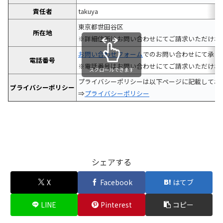
責任者
takuya
東京都世田谷区
所在地
※詳細住所はお問い合わせにてご請求いただけれ
お問い合わせフォーム
でのお問い合わせにて承り
電話番号
※電話番号はお問い合わせにてご請求いただけれ
スクロールできます
プライバシーポリシーは以下ページに記載してお
プライバシーポリシー
⇒
プライバシーポリシー
シェアする
X
Facebook
はてブ
LINE
Pinterest
コピー