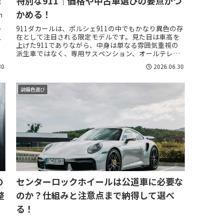
！
特別な911｜価格や中古車選びの要点がつ
かめる！
m
、
911ダカールは、ポルシェ911の中でもかなり異色の存
グ
在として注目される限定モデルです。見た目は車高を
必
上げた911でありながら、中身は単なる雰囲気重視の
派生車ではなく、専用サスペンション、オールテレー
ンタイヤ、四輪駆動、専用走行モードを組み...
30
2026.06.30
装備色選び
の
センターロックホイールは公道車に必要な
整
のか？仕組みと注意点まで納得して選べ
る！