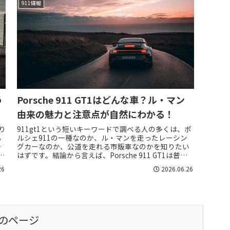
911情報
う
Porsche 911 GT1はどんな車？ル・マン
由来の魅力と注意点が自然にわかる！
り
911gt1という短いキーワードで調べる人の多くは、ポ
る
ルシェ911の一種なのか、ル・マンを走ったレーシン
そ
グカーなのか、公道を走れる市販車なのかを知りたい
迷
はずです。結論から言えば、Porsche 911 GT1は普通
の911を少し速くしたモデ...
26
2026.06.26
のページ