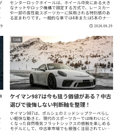
が
センターロックホイールは、ホイール中央にある大き
め
なナットやロック機構で固定する方式で、レースカー
い
や一部の高性能スポーツカーに採用される特別感のあ
る足まわりです。一般的な車では4本または5本のナッ
トやボルトでホイールを固定しますが、センターロ...
29
2026.06.29
718系
中
ケイマン987は今も狙う価値がある？中古
選びで後悔しない判断軸を整理！
ケイマン987は、ポルシェのミッドシップクーペらし
の
い軽快な動きと、現代のスポーツカーでは味わいにく
方
くなった自然吸気フラットシックスの感触を楽しめる
距
モデルとして、中古車市場でも根強く注目されていま
す。一方で、年式はすでに古く、価格だけを見て飛...