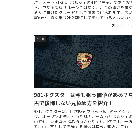
パナメーラGTSは、ポルシェの4ドアモデルでありな
ら、単なる高級サルーンではなく、走りの濃さを求
る人に向けたグレードとして位置づけられます。広
室内や上質な乗り味を期待して調べている人もいれ
ば、911ほど割り切らずに家族や仕事でも使える...
2026.06.
718系
981ボクスターは今も狙う価値がある？
古で後悔しない見極め方を紹介！
981ボクスターは、自然吸気フラット6、ミッドシッ
プ、オープンボディという魅力が重なったポルシェ
中でも、いまなお指名買いされやすい世代です。一
で、中古車として流通する個体は年式が進み、走行
離、整備履歴、幌や足回りの状態、PDKや電装系...