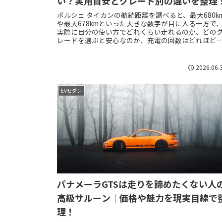
い？実用目安とグレード別の違いを整理
ポルシェ タイカンの航続距離を調べると、最大680k
や最大678kmといった大きな数字が目に入る一方で
実際に自分の使い方でどれくらい走れるのか、どの
レードを選ぶと安心なのか、充電の回数はどれほど
要なのかがわかりにくいと感じる人は多い...
2026.06.
EVセダン
パナメーラGTSは走りを諦めたくない人
高級サルーン｜価格や魅力を現実目線で
理！