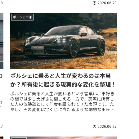
28
2026.06.28
ポルシェ生活
の
ポルシェに乗ると人生が変わるのは本当
か？所有後に起きる現実的な変化を整理！
ポルシェに乗ると人生が変わるという言葉は、車好き
の間では少し大げさに聞こえる一方で、実際に所有し
の
た人の体験談として何度も語られてきた表現です。た
古
だし、その変化は宝くじに当たるような劇的な出来事
ではなく、毎日の判断、休日の過ごし方、人との出
人
会...
27
2026.06.27