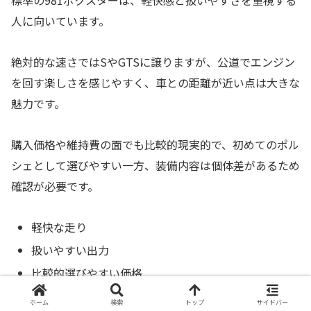
標準の981ボクスターは、軽快感と扱いやすさを重視する
人に向いています。
絶対的な速さではSやGTSに譲りますが、公道でエンジン
を回す楽しさを感じやすく、車との距離が近い点は大きな
魅力です。
購入価格や維持費の面でも比較的現実的で、初めてのポル
シェとして選びやすい一方、装備内容は個体差があるため
確認が必要です。
軽快な走り
扱いやすい出力
比較的選びやすい価格
初ポルシェ向き
ホーム
検索
トップ
サイドバー