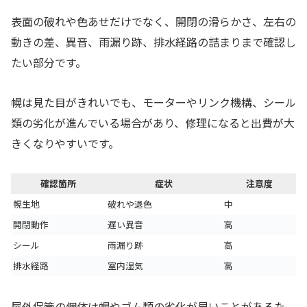
表面の破れや色あせだけでなく、開閉の滑らかさ、左右の
動きの差、異音、雨漏り跡、排水経路の詰まりまで確認し
たい部分です。
幌は見た目がきれいでも、モーターやリンク機構、シール
類の劣化が進んでいる場合があり、修理になると出費が大
きくなりやすいです。
確認箇所
症状
注意度
幌生地
破れや退色
中
開閉動作
遅い異音
高
シール
雨漏り跡
高
排水経路
室内湿気
高
屋外保管の個体は幌やゴム類の劣化が早いことがあるた