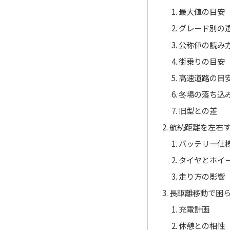
最大値の目安
グレード別の
公称値の読み
街乗りの目安
高速道路の目
冬場の落ち込
旧型との差
航続距離を左右
バッテリー仕
タイヤとホイ
走り方の影響
長距離移動で困
充電計画
休憩との相性