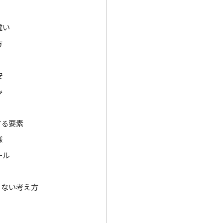
違い
方
安
み
する要素
様
ール
らない考え方