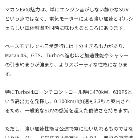
マカンEVの魅力は、単にエンジン音がしない静かなSUV
という点ではなく、電気モーターによる強い加速とポルシ
ェらしい車体制御を同時に味わえるところにあります。
ベースモデルでも日常走行には十分すぎる出力があり、
Macan 4S、GTS、Turboへ進むほど加速性能やシャシー
の引き締まりが強まり、よりスポーティな性格になりま
す。
特にTurboはローンチコントロール時に470kW、639PSと
いう高出力を発揮し、0-100km/h加速も3.3秒と案内され
るため、一般的なSUVの感覚を超えた俊敏さを持ちます。
ただし、強い加速性能は公道で常に使い切れるものではな
いため、グレード選びでは最高出力よりも、普段の速度域