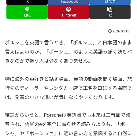
X
Facebook
はてブ
LINE
Pinterest
コピー
2026.06.15
ポルシェを英語で言うとき、「ポルシェ」と日本語のまま
言えばよいのか、「ポーシュ」のように英語っぽく読むべ
きなのかで迷う人は少なくありません。
特に海外の車好きと話す場面、英語の動画を聞く場面、旅
行先のディーラーやレンタカー店で車名を口にする場面で
は、発音の小さな違いが気になりやすくなります。
結論からいうと、Porscheは英語圏でも本来は二音節で発
音され、語尾のeを完全に黙らせる読み方よりも、「ポー
シャ」や「ポーシュァ」に近い言い方を意識すると自然に