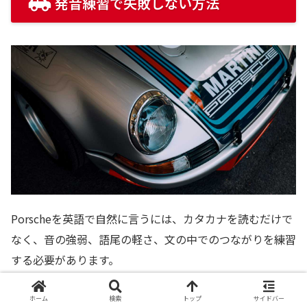
発音練習で失敗しない方法
Porscheを英語で自然に言うには、カタカナを読むだけで
なく、音の強弱、語尾の軽さ、文の中でのつながりを練習
する必要があります。
ただし、難しい発音記号を最初から完璧に覚える必要はあ
ホーム
検索
トップ
サイドバー