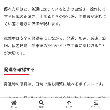
優れた車ほど、普通に走っているときの自然さ、操作に対
する反応の正確さ、止まるときの安心感、同乗者が疲れに
くい落ち着きに価値が現れます。
試乗中は安全を最優先にしながら、発進、加速、減速、旋
回、段差通過、停車後の扱いやすさを丁寧に感じ取ること
が大切です。
発進を確認する
発進時の感覚は、日常で最も頻繁に触れるポイントです。
アクセルを軽く踏んだときに車が自然に動き出すか、低速
でギクシャクしないか、駐車場や渋滞で扱いにくさを感じ
ホーム
検索
トップ
サイドバー