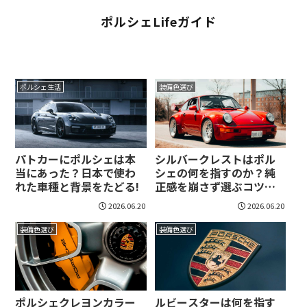
ポルシェLifeガイド
ポルシェ生活
装備色選び
パトカーにポルシェは本
シルバークレストはポル
当にあった？日本で使わ
シェの何を指すのか？純
れた車種と背景をたどる!
正感を崩さず選ぶコツが
見える！
2026.06.20
2026.06.20
装備色選び
装備色選び
ポルシェクレヨンカラー
ルビースターは何を指す