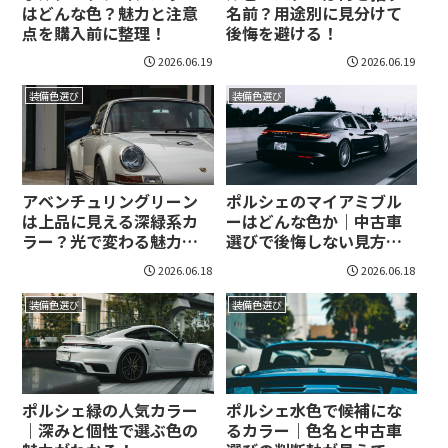
はどんな色？魅力と注意
名前？用途別に見分けて
点を購入前に整理！
後悔を避ける！
2026.06.19
2026.06.19
装備色選び
装備色選び
アベンチュリングリーン
ポルシェのマイアミブル
は上品に見える深緑系カ
ーはどんな色か｜中古車
ラー？光で変わる魅力と
選びで後悔しない見方が
選び方！
身につく！
2026.06.18
2026.06.18
装備色選び
装備色選び
ポルシェ緑の人気カラー
ポルシェ水色で候補にな
｜深みと個性で選ぶ色の
るカラー｜色名と中古車