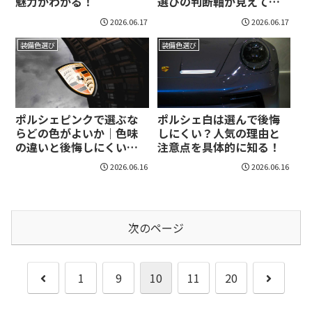
魅力がわかる！
選びの判断軸が見えてく
る！
2026.06.17
2026.06.17
装備色選び
装備色選び
ポルシェピンクで選ぶな
ポルシェ白は選んで後悔
らどの色がよいか｜色味
しにくい？人気の理由と
の違いと後悔しにくい選
注意点を具体的に知る！
び方が見えてくる！
2026.06.16
2026.06.16
次のページ
前
次
1
9
10
11
20
へ
へ