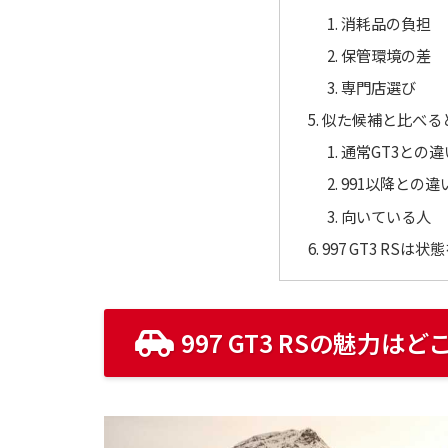
消耗品の負担
保管環境の差
専門店選び
似た候補と比べる
通常GT3との違
991以降との違
向いている人
997 GT3 RS
997 GT3 RSの魅力は