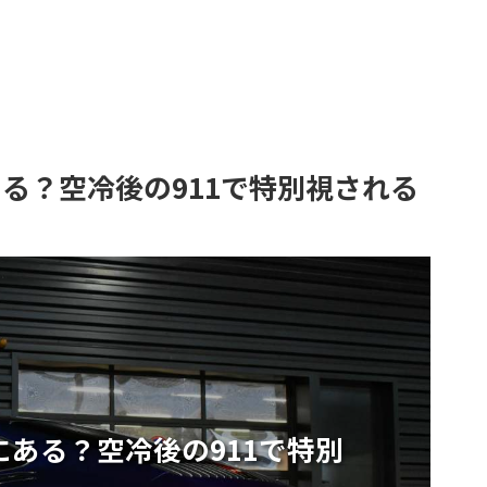
にある？空冷後の911で特別視される
どこにある？空冷後の911で特別