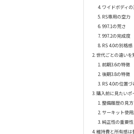
ワイドボディの
RS専用の空力
997.1の荒さ
997.2の完成度
RS 4.0の別格感
世代ごとの違いを
前期3.6の特徴
後期3.8の特徴
RS 4.0の位置づ
購入前に見たいポ
整備履歴の見方
サーキット使用
純正性の重要性
維持費と所有感は普