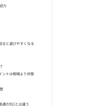
迫力
知ると選びやすくなる
け
イントは相場より状態
歴
通の911とは違う