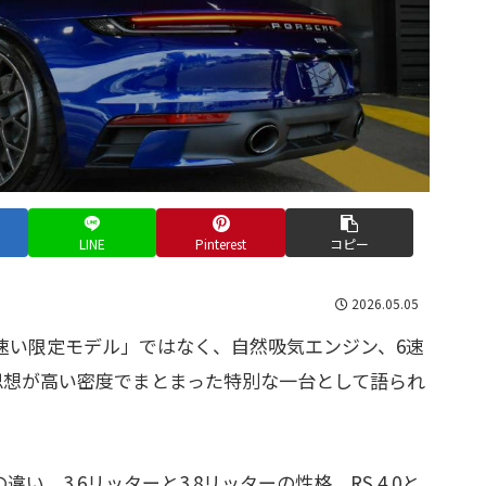
LINE
Pinterest
コピー
2026.05.05
「ただ速い限定モデル」ではなく、自然吸気エンジン、6速
思想が高い密度でまとまった特別な一台として語られ
の違い、3.6リッターと3.8リッターの性格、RS 4.0と