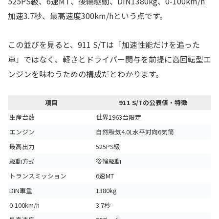
525PS級、6速MT、後輪駆動、DIN1380kg、0-100km/h
加速3.7秒、最高速度300km/hという点です。
この並びを見ると、911 S/Tは「加速性能だけを追った
車」ではなく、軽さとドライバー関与を前提に高回転型エ
ンジンを味わうための構成だとわかります。
項目
911 S/Tの公表値・特徴
生産台数
世界1963台限定
エンジン
自然吸気4.0L水平対向6気筒
最高出力
525PS級
駆動方式
後輪駆動
トランスミッション
6速MT
DIN車重
1380kg
0-100km/h
3.7秒