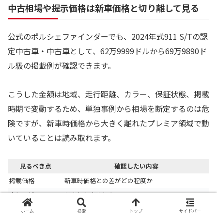
中古相場や提示価格は新車価格と切り離して見る
公式のポルシェファインダーでも、2024年式911 S/Tの認
定中古車・中古車として、62万9999ドルから69万9890ド
ル級の掲載例が確認できます。
こうした金額は地域、走行距離、カラー、保証状態、掲載
時期で変動するため、単独事例から相場を断定するのは危
険ですが、新車時価格から大きく離れたプレミア領域で動
いていることは読み取れます。
見るべき点
確認したい内容
掲載価格
新車時価格との差がどの程度か
走行距離
低走行か実走行か
保証
Porsche Approvedの有無
ホーム
検索
トップ
サイドバー