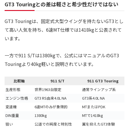
GT3 Touringとの差は軽さと希少性だけではない
GT3 Touringは、固定式大型ウイングを持たないGT3とし
て高い人気を持ち、6速MT仕様では1418kgと公表されて
います。
一方で911 S/Tは1380kgで、公式にはマニュアルのGT3
Touringより40kg軽いと説明されています。
比較軸
911 S/T
911 GT3 Touring
生産形態
世界1963台限定
通常ラインアップ系
エンジン性格
GT3 RS由来4.0L NA
GT3系4.0L NA
変速機
6速MTのみが象徴的
MTまたはPDK
DIN重量
1380kg
MTで1418kg
狙い
公道での純度と特別性
翼を抑えたGT3体験