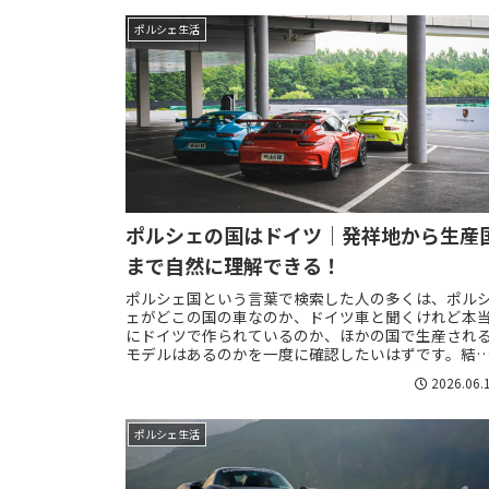
ポルシェ生活
ポルシェの国はドイツ｜発祥地から生産
まで自然に理解できる！
ポルシェ国という言葉で検索した人の多くは、ポル
ェがどこの国の車なのか、ドイツ車と聞くけれど本
にドイツで作られているのか、ほかの国で生産され
モデルはあるのかを一度に確認したいはずです。結
から言えば、ポルシェはドイツをルーツに持つ高級
2026.06.
ス...
ポルシェ生活