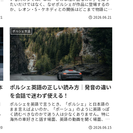
イ
たいだけではなく、なぜポルシェが作品に登場するの
か、レオン・S・ケネディとの関係はどこまで物語に影
響するのか、ゲーム内でどのように扱われるのか...
21
2026.06.21
ポルシェ生活
本
ポルシェ英語の正しい読み方｜発音の違い
を会話で迷わず使える！
画
ポルシェを英語で言うとき、「ポルシェ」と日本語の
ま
まま言えばよいのか、「ポーシュ」のように英語っぽ
ル
く読むべきなのかで迷う人は少なくありません。特に
海外の車好きと話す場面、英語の動画を聞く場面、旅
行先のディーラーやレンタカー店で車名を口にする
20
2026.06.15
場...