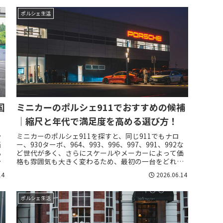
ポルシェ生活
国
ミニカーのポルシェ911でおすすめの候補
｜縮尺と年代で満足度を高める選び方！
シ
ミニカーのポルシェ911を探すと、同じ911でもナロ
当
ー、930ターボ、964、993、996、997、991、992な
る
ど世代が多く、さらにスケールやメーカーによって価
論
格も雰囲気も大きく変わるため、最初の一台をどれに
するべきか迷いやすいです。...
14
2026.06.14
ポルシェ生活