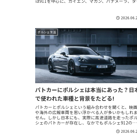
は911を中心に、カイエン、マカン、パナメーラ、タ
カン、レーシングカーまで車種の幅が広く、ミニ...
2026.06.
ポルシェ生活
パトカーにポルシェは本当にあった？日
で使われた車種と背景をたどる!
パトカーとポルシェという組み合わせを聞くと、映
や海外の広報車両を思い浮かべる人が多いかもしれ
せん。しかし日本にも、実際に高速道路を走ったポ
シェのパトカーが存在し、なかでもポルシェ912の高
速パトカーは現在でもイベント展示などで話題にな...
2026.06.