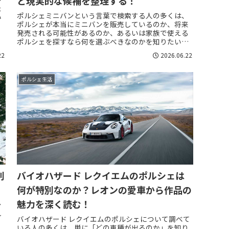
と現実的な候補を整理する！
た
ポルシェミニバンという言葉で検索する人の多くは、
い
ポルシェが本当にミニバンを販売しているのか、将来
発売される可能性があるのか、あるいは家族で使える
ポルシェを探すなら何を選ぶべきなのかを知りたいは
ずです。結論から見ると、ポルシェには一般販売され...
22
2026.06.22
ポルシェ生活
別
バイオハザード レクイエムのポルシェは
何が特別なのか？レオンの愛車から作品の
魅力を深く読む！
シ
れ
バイオハザード レクイエムのポルシェについて調べて
ェ
いる人の多くは、単に「どの車種が出るのか」を知り