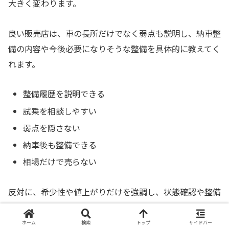
大きく変わります。
良い販売店は、車の長所だけでなく弱点も説明し、納車整
備の内容や今後必要になりそうな整備を具体的に教えてく
れます。
整備履歴を説明できる
試乗を相談しやすい
弱点を隠さない
納車後も整備できる
相場だけで売らない
反対に、希少性や値上がりだけを強調し、状態確認や整備
内容の質問に曖昧な返答が多い店では、購入後のトラブル
対応で不安が残ります。
ホーム
検索
トップ
サイドバー