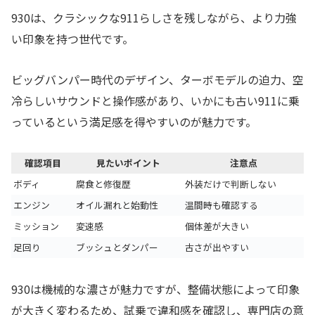
930は、クラシックな911らしさを残しながら、より力強
い印象を持つ世代です。
ビッグバンパー時代のデザイン、ターボモデルの迫力、空
冷らしいサウンドと操作感があり、いかにも古い911に乗
っているという満足感を得やすいのが魅力です。
確認項目
見たいポイント
注意点
ボディ
腐食と修復歴
外装だけで判断しない
エンジン
オイル漏れと始動性
温間時も確認する
ミッション
変速感
個体差が大きい
足回り
ブッシュとダンパー
古さが出やすい
930は機械的な濃さが魅力ですが、整備状態によって印象
が大きく変わるため、試乗で違和感を確認し、専門店の意