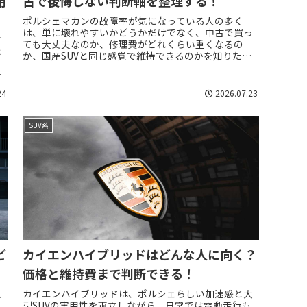
用
古で後悔しない判断軸を整理する！
ポルシェマカンの故障率が気になっている人の多く
は、単に壊れやすいかどうかだけでなく、中古で買っ
高
ても大丈夫なのか、修理費がどれくらい重くなるの
は
か、国産SUVと同じ感覚で維持できるのかを知りたい
ま
はずです。マカンはポルシェの中では日常使いしやす
人
い...
24
2026.07.23
SUV系
ど
カイエンハイブリッドはどんな人に向く？
価格と維持費まで判断できる！
人
カイエンハイブリッドは、ポルシェらしい加速感と大
な
型SUVの実用性を両立しながら、日常では電動走行も