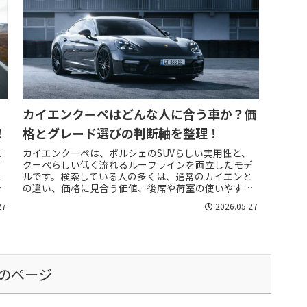
カイエンクーペはどんな人に合う車か？価
！
格とグレード選びの判断軸を整理！
に
カイエンクーペは、ポルシェのSUVらしい実用性と、
て
クーペらしい低く流れるルーフラインを両立したモデ
え
ルです。検索している人の多くは、通常のカイエンと
べ
の違い、価格に見合う価値、後席や荷室の使いやす
さ、維持費、グレード選びで迷っているはずです。特...
27
2026.05.27
のページ