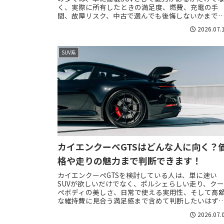
く、実際に所有したときの満足度、燃費、充電の手
間、故障リスク、中古で選んでも後悔しないかまで
りたいはずです。カイエンのハイブリッドは、一般的..
2026.07.
SUV系
カイエンクーペGTSはどんな人に向く？
格や走りの魅力まで判断できます！
カイエンクーペGTSを検討している人は、単に速い
SUVが欲しいだけでなく、ポルシェらしい走り、ク
ペボディの美しさ、日常で使える実用性、そして高
な維持費に見合う満足感まで含めて判断したいはず
す。特にGTSは、カイエンクーペの中でもスポー...
2026.07.