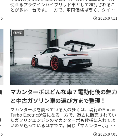
使えるプラグインハイブリッド車として検討されるこ
知
とが多い一台です。一方で、車両価格は高く、タイヤ
.
やブレーキ、保険、車検、充電環境、バッテリー関...
15
2026.07.11
SUV系
価
マカンターボはどんな車？電動化後の魅力
と中古ガソリン車の選び方まで整理！
マカンターボを調べている人の多くは、現行のMacan
ー
Turbo Electricが気になる一方で、過去に販売されてい
額
たガソリンエンジンのマカンターボも候補に入れてよ
で
いのか迷っているはずです。同じ「マカンターボ」と
いう呼び名でも、現在の主役...
06
2026.07.05