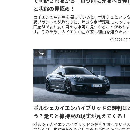
て判断されるから｜買う前に見るべき費
と状態の見極め！
カイエンの中古車を探していると、ポルシェという
級ブランドのSUVなのに、年式や走行距離によって
国産SUVより安く見える車両が見つかることがあり
す。そのため、カイエン中古が安い理由を知りたい
の多くは、単にお得なのか、それとも見えない故...
2026.07.
SUV系
ポルシェカイエンハイブリッドの評判は
う？走りと維持費の現実が見えてくる！
ポルシェカイエンハイブリッドの評判を調べている
の多くは、単に高級SUVとして魅力があるかだけで