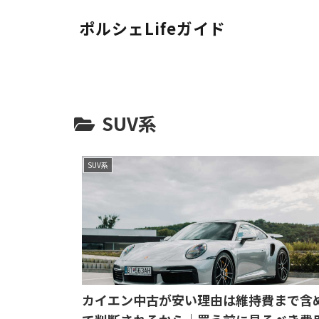
ポルシェLifeガイド
SUV系
SUV系
カイエン中古が安い理由は維持費まで含