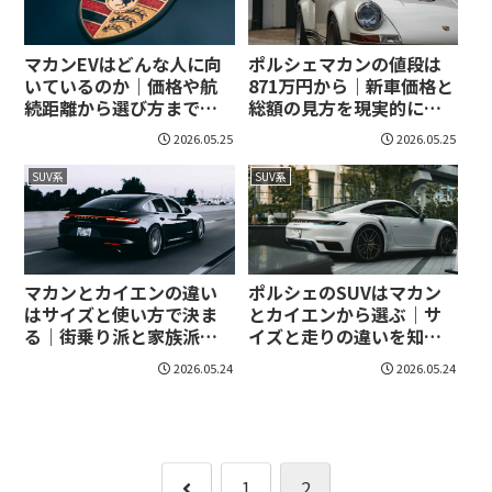
マカンEVはどんな人に向
ポルシェマカンの値段は
いているのか｜価格や航
871万円から｜新車価格と
続距離から選び方まで判
総額の見方を現実的に整
断できる！
理！
2026.05.25
2026.05.25
SUV系
SUV系
マカンとカイエンの違い
ポルシェのSUVはマカン
はサイズと使い方で決ま
とカイエンから選ぶ｜サ
る｜街乗り派と家族派の
イズと走りの違いを知れ
選び方が見えてくる！
ば最適な一台が見えてく
2026.05.24
2026.05.24
る！
前
1
2