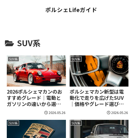
ポルシェLifeガイド
SUV系
SUV系
SUV系
2026ポルシェマカンのお
ポルシェマカン新型は電
すすめグレード｜電動と
動化で走りを広げたSUV
ガソリンの違いから選び
｜価格やグレード選びま
方まで見えてくる！
で具体的に整理！
2026.05.26
2026.05.26
SUV系
SUV系